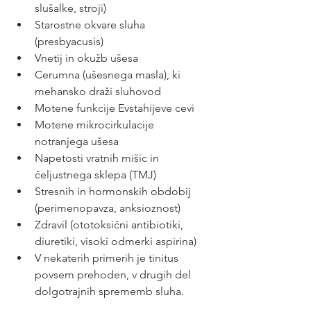
slušalke, stroji)
Starostne okvare sluha 
(presbyacusis)
Vnetij in okužb ušesa
Cerumna (ušesnega masla), ki 
mehansko draži sluhovod
Motene funkcije Evstahijeve cevi
Motene mikrocirkulacije 
notranjega ušesa
Napetosti vratnih mišic in 
čeljustnega sklepa (TMJ)
Stresnih in hormonskih obdobij 
(perimenopavza, anksioznost)
Zdravil (ototoksični antibiotiki, 
diuretiki, visoki odmerki aspirina)
V nekaterih primerih je tinitus 
povsem prehoden, v drugih del 
dolgotrajnih sprememb sluha.