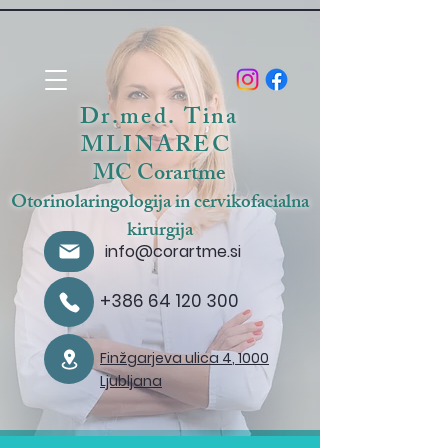
Dr.med. Tina
MLINAREC
MC Corartme
Otorinolaringologija in cervikofacialna
kirurgija
info@corartme.si
+386 64 120 300
Finžgarjeva ulica 4
, 1000
Ljubljana