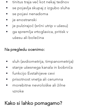
tinitus traja več kot nekaj tednov
se pojavlja skupaj z izgubo sluha
se pojavi nenadoma
je enostranski
je pulzirajoč (srčni utrip v ušesu)
ga spremlja vrtoglavica, pritisk v 
ušesu ali bolečina
Na pregledu ocenimo:
sluh (avdiometrija, timpanometrija)
stanje ušesnega kanala in bobniča
funkcijo Evstahijeve cevi
prisotnost vnetja ali cerumna
morebitne nevrološke ali žilne 
vzroke
Kako si lahko pomagamo?