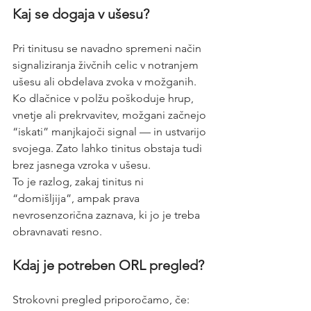
Kaj se dogaja v ušesu?
Pri tinitusu se navadno spremeni način 
signaliziranja živčnih celic v notranjem 
ušesu ali obdelava zvoka v možganih. 
Ko dlačnice v polžu poškoduje hrup, 
vnetje ali prekrvavitev, možgani začnejo 
“iskati” manjkajoči signal — in ustvarijo 
svojega. Zato lahko tinitus obstaja tudi 
brez jasnega vzroka v ušesu.
To je razlog, zakaj tinitus ni 
“domišljija”, ampak prava 
nevrosenzorična zaznava, ki jo je treba 
obravnavati resno.
Kdaj je potreben ORL pregled?
Strokovni pregled priporočamo, če: