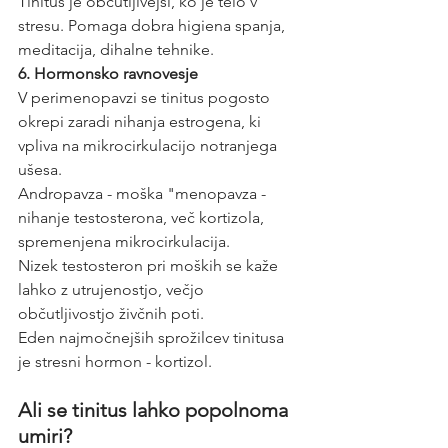
Tinitus je občutljivejši, ko je telo v 
stresu. Pomaga dobra higiena spanja, 
meditacija, dihalne tehnike.
6. Hormonsko ravnovesje
V perimenopavzi se tinitus pogosto 
okrepi zaradi nihanja estrogena, ki 
vpliva na mikrocirkulacijo notranjega 
ušesa.
Andropavza - moška "menopavza - 
nihanje testosterona, več kortizola, 
spremenjena mikrocirkulacija.
Nizek testosteron pri moških se kaže 
lahko z utrujenostjo, večjo 
občutljivostjo živčnih poti.
Eden najmočnejših sprožilcev tinitusa 
je stresni hormon - kortizol.
Ali se tinitus lahko popolnoma 
umiri?