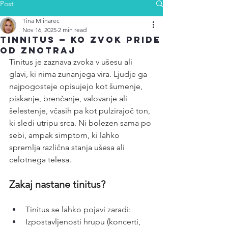
Post
Tina Mlinarec
Nov 16, 2025
2 min read
Tinnitus — ko zvok pride
od znotraj
Tinitus je zaznava zvoka v ušesu ali 
glavi, ki nima zunanjega vira. Ljudje ga 
najpogosteje opisujejo kot šumenje, 
piskanje, brenčanje, valovanje ali 
šelestenje, včasih pa kot pulzirajoč ton, 
ki sledi utripu srca. Ni bolezen sama po 
sebi, ampak simptom, ki lahko 
spremlja različna stanja ušesa ali 
celotnega telesa.
Zakaj nastane tinitus?
Tinitus se lahko pojavi zaradi:
Izpostavljenosti hrupu (koncerti, 