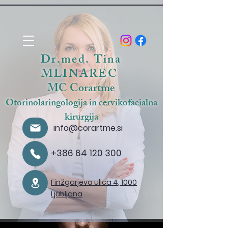
Dr.med. Tina
MLINAREC
MC Corartme
Otorinolaringologija in cervikofacialna
kirurgija
info@corartme.si
+386 64 120 300
Finžgarjeva ulica 4
, 1000
Ljubljana