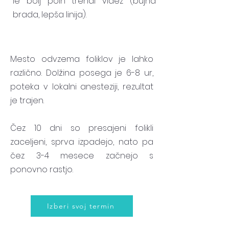
le bolj poln trendi videz (bujna
brada, lepša linija).
Mesto odvzema foliklov je lahko
različno. Dolžina posega je 6-8 ur,
poteka v lokalni anesteziji, rezultat
je trajen.
Čez 10 dni so presajeni folikli
zaceljeni, sprva izpadejo, nato pa
čez 3-4 mesece začnejo s
ponovno rastjo.
Izberi svoj termin