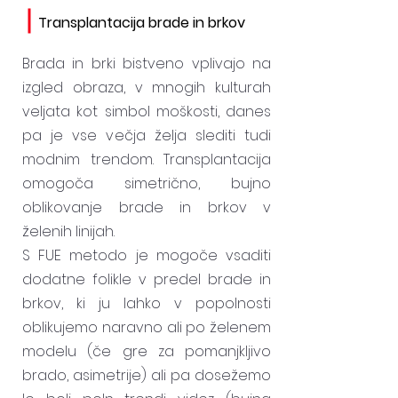
Transplantacija brade in brkov
Brada in brki bistveno vplivajo na
izgled obraza, v mnogih kulturah
veljata kot simbol moškosti, danes
pa je vse večja želja slediti tudi
modnim trendom. Transplantacija
omogoča simetrično, bujno
oblikovanje brade in brkov v
želenih linijah.
S FUE metodo je mogoče vsaditi
dodatne folikle v predel brade in
brkov, ki ju lahko v popolnosti
oblikujemo naravno ali po želenem
modelu (če gre za pomanjkljivo
brado, asimetrije) ali pa dosežemo